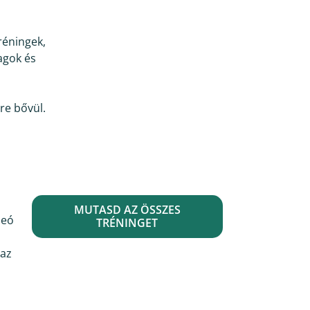
réningek,
agok és
re bővül.
MUTASD AZ ÖSSZES
deó
TRÉNINGET
 az