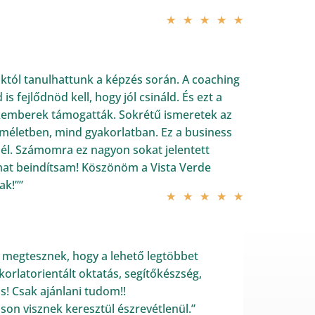
★
★
★
★
★
tól tanulhattunk a képzés során. A coaching
is fejlődnöd kell, hogy jól csináld. És ezt a
akemberek támogatták. Sokrétű ismeretek az
elméletben, mind gyakorlatban. Ez a business
él. Számomra ez nagyon sokat jelentett
at beindítsam! Köszönöm a Vista Verde
ak!””
★
★
★
★
★
t megtesznek, hogy a lehető legtöbbet
orlatorientált oktatás, segítőkészség,
s! Csak ajánlani tudom!!
son visznek keresztül észrevétlenül.”