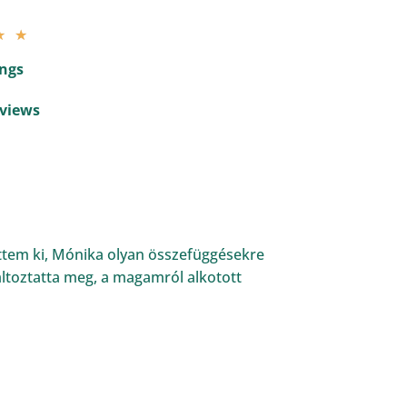
★
★
ings
views
öttem ki, Mónika olyan összefüggésekre
 változtatta meg, a magamról alkotott