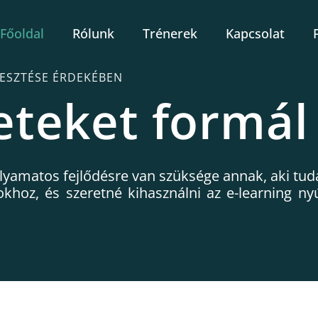
Főoldal
Rólunk
Trénerek
Kapcsolat
LESZTÉSE ÉRDEKÉBEN
eteket formál
amatos fejlődésre van szüksége annak, aki tudat
khoz, és szeretné kihasználni az e-learning ny