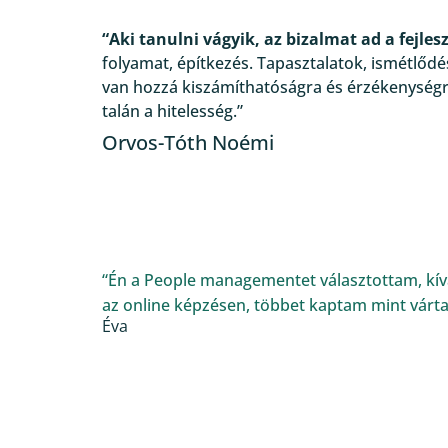
“Aki tanulni vágyik, az bizalmat ad a fejles
folyamat, építkezés. Tapasztalatok, ismétlődé
van hozzá kiszámíthatóságra és érzékenységr
talán a hitelesség.”
Orvos-Tóth Noémi
a
“Én a People managementet választottam, kív
az online képzésen, többet kaptam mint várt
Éva