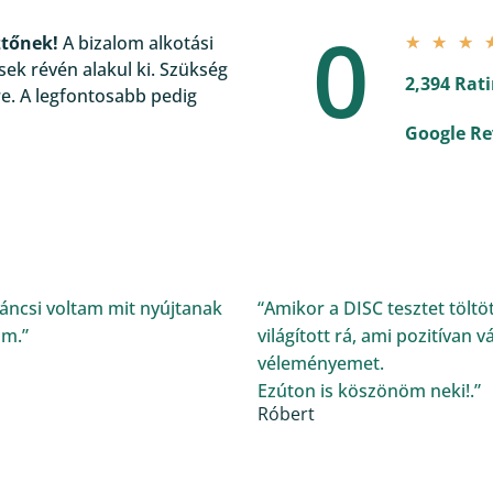
0
ztőnek!
A bizalom alkotási
★
★
★
sek révén alakul ki. Szükség
2,394 Rat
e. A legfontosabb pedig
Google Re
áncsi voltam mit nyújtanak
“Amikor a DISC tesztet tölt
am.”
világított rá, ami pozitívan
véleményemet.
Ezúton is köszönöm neki!.”
Róbert