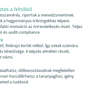
ztés a felhőből
visszamérés, riportok a menedzsmentnek.
ek a hagyományos tréningekhez képest.
alói motiváció az önrendelkezés miatt. Teljes
 és audit‑compliance.
ek
, földrajzi korlát nélkül. Így sokak számára
lás lehetősége. A képzés elméleti részét,
t nézni.
aladhatsz, időbeosztásodnak megfelelően
nnan hozzáférhetsz a tananyaghoz, igény
eted a tudásod.