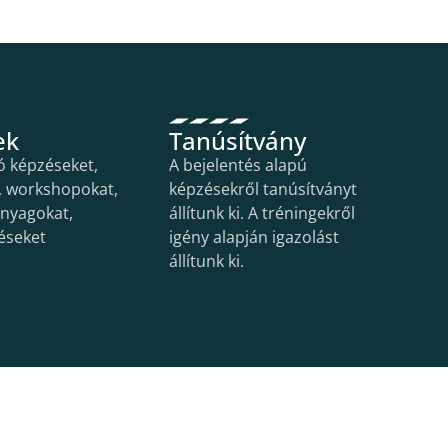
ek
Tanúsítvány
ó képzéseket,
A bejelentés alapú
, workshopokat,
képzésekről tanúsítványt
anyagokat,
állítunk ki. A tréningekről
éseket
igény alapján igazolást
.
állítunk ki.