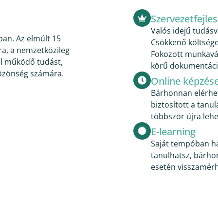
Szervezetfejles
Valós idejű tudás
ban. Az elmúlt 15
Csökkenő költség
ra, a nemzetközileg
Fokozott munkaváll
jól működő tudást,
körű dokumentáció
közönség számára.
Online képzés
Bárhonnan elérhető
biztosított a tanu
többször újra lehe
E-learning
Saját tempóban h
tanulhatsz, bárho
esetén visszamérh