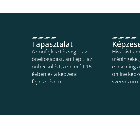
Tapasztalat
Képzés
Az önfejlesztés segíti az
Hivatást ad
önelfogadást, ami építi az
tréningeket
önbecsülést, az elmúlt 15
e-learning 
évben ez a kedvenc
online képz
fejlesztésem.
szervezünk