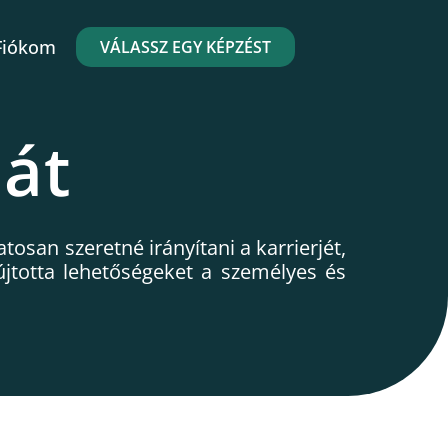
Fiókom
VÁLASSZ EGY KÉPZÉST
 át
osan szeretné irányítani a karrierjét,
újtotta lehetőségeket a személyes és