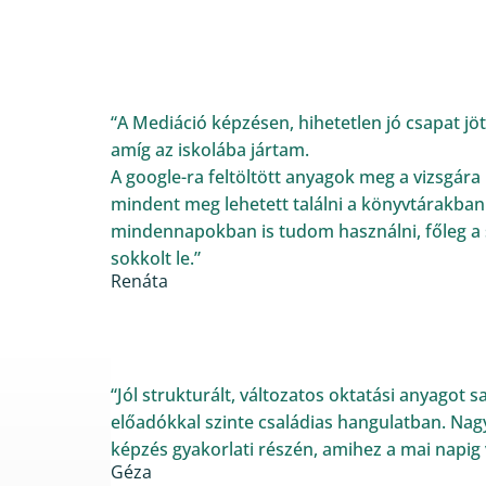
“A Mediáció képzésen, hihetetlen jó csapat jö
amíg az iskolába jártam.
A google-ra feltöltött anyagok meg a vizsgára
mindent meg lehetett találni a könyvtárakban.
mindennapokban is tudom használni, főleg a
sokkolt le.”
Renáta
“Jól strukturált, változatos oktatási anyagot sa
előadókkal szinte családias hangulatban. Nag
képzés gyakorlati részén, amihez a mai napig 
Géza