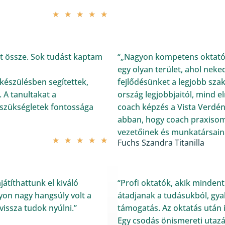
★
★
★
★
★
tt össze. Sok tudást kaptam
“„Nagyon kompetens oktatók
egy olyan terület, ahol neked 
 készülésben segítettek,
fejlődésünket a legjobb sz
 A tanultakat a
ország legjobbjaitól, mind 
 szükségletek fontossága
coach képzés a Vista Verdén
abban, hogy coach praxisom
vezetőinek és munkatársain
★
★
★
★
★
Fuchs Szandra Titanilla
játíthattunk el kiváló
“Profi oktatók, akik minden
yon nagy hangsúly volt a
átadjanak a tudásukból, gyak
vissza tudok nyúlni.”
támogatás. Az oktatás után i
Egy csodás önismereti utazá