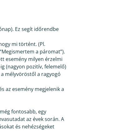
nap). Ez segít időrendbe
hogy mi történt. (Pl.
, “Megismertem a páromat”).
ott esemény milyen érzelmi
-ig (nagyon pozitív, felemelő)
e a mélyvöröstől a ragyogó
 és az esemény megjelenik a
 még fontosabb, egy
mvasutadat az évek során. A
vásokat és nehézségeket