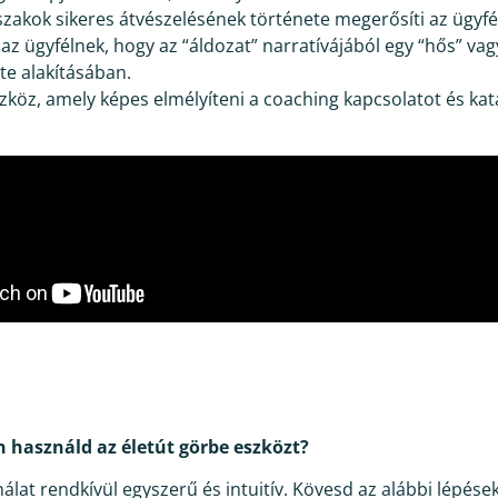
zakok sikeres átvészelésének története megerősíti az ügyfél
az ügyfélnek, hogy az “áldozat” narratívájából egy “hős” vagy
ete alakításában.
zköz, amely képes elmélyíteni a coaching kapcsolatot és kata
 használd az életút görbe eszközt?
álat rendkívül egyszerű és intuitív. Kövesd az alábbi lépések