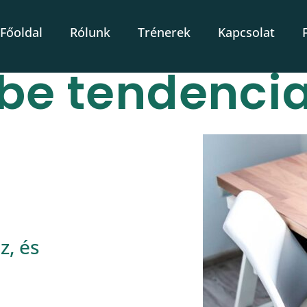
Főoldal
Rólunk
Trénerek
Kapcsolat
rbe tendenci
, és