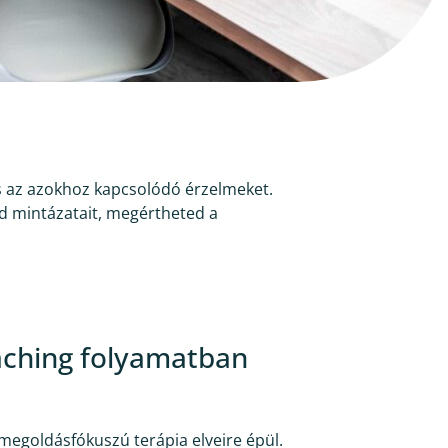
 és az azokhoz kapcsolódó érzelmeket.
d mintázatait, megértheted a
aching folyamatban
 megoldásfókuszú terápia elveire épül.