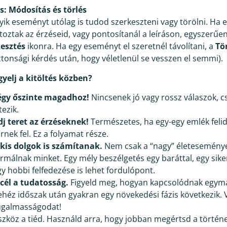
s: Módosítás és törlés
ik eseményt utólag is tudod szerkeszteni vagy törölni. Ha 
oztak az érzéseid, vagy pontosítanál a leíráson, egyszerűen
kesztés
ikonra. Ha egy eseményt el szeretnél távolítani, a
Tö
ztonsági kérdés után, hogy véletlenül se vesszen el semmi).
gyelj a kitöltés közben?
égy őszinte magadhoz!
Nincsenek jó vagy rossz válaszok, c
tezik.
dj teret az érzéseknek!
Természetes, ha egy-egy emlék feli
rnek fel. Ez a folyamat része.
 kis dolgok is számítanak.
Nem csak a “nagy” életeseménye
ormálnak minket. Egy mély beszélgetés egy baráttal, egy sik
gy hobbi felfedezése is lehet fordulópont.
 cél a tudatosság.
Figyeld meg, hogyan kapcsolódnak egym
ehéz időszak után gyakran egy növekedési fázis következik. 
ugalmasságodat!
eszköz a tiéd. Használd arra, hogy jobban megértsd a törté