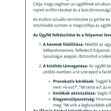
Célja, hogy segítsen az ügyfélnek struktur
rejtett erőforrásokat és a kulcsfontosság
Az eszköz vizuális természete (a görbe és a
intuitívabb szinten is megszólítja az ügyfel
Az Ügyfél felkészítése és a folyamat lev
A keretek felállítása:
Mielőtt az ügy
ítélkezésmentes, felfedező folyamat.
tanulságai alapján. Biztosítsd a telje
A kitöltés támogatása:
Az ügyfél ki
utóbbi esetben a te szereped a facili
Provokatív kérdések:
Tegyél f
nem +6-ost?”, “Mi tette ezt az e
Emlékek aktivizálása:
Segíts 
Kiegyensúlyozottság:
Finoman 
meg: “Mi volt a legbüszkébb pi
Az “Életút Görbe” kiértékelése és a ta