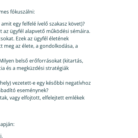
mes fókuszálni:
amit egy felfelé ívelő szakasz követ)?
at az ügyfél alapvető működési sémáira.
okat. Ezek az ügyfél életének
tt meg az élete, a gondolkodása, a
ilyen belső erőforrásokat (kitartás,
cia és a megküzdési stratégiák
ahely) vezetett-e egy későbbi negatívhoz
szabadító eseménynek?
k, vagy elfojtott, elfelejtett emlékek
lapján:
i.