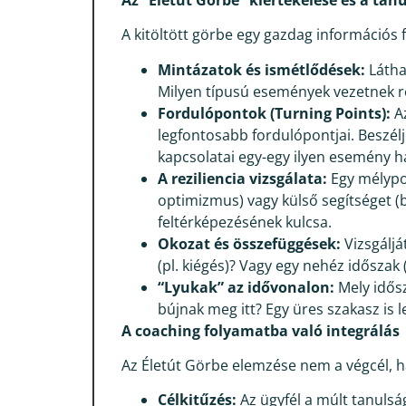
A kitöltött görbe egy gazdag információs
Mintázatok és ismétlődések:
Láthat
Milyen típusú események vezetnek re
Fordulópontok (Turning Points):
Az
legfontosabb fordulópontjai. Beszél
kapcsolatai egy-egy ilyen esemény h
A reziliencia vizsgálata:
Egy mélypon
optimizmus) vagy külső segítséget (b
feltérképezésének kulcsa.
Okozat és összefüggések:
Vizsgáljá
(pl. kiégés)? Vagy egy nehéz időszak
“Lyukak” az idővonalon:
Mely idősz
bújnak meg itt? Egy üres szakasz is 
A coaching folyamatba való integrálás
Az Életút Görbe elemzése nem a végcél, h
Célkitűzés:
Az ügyfél a múlt tanulsá