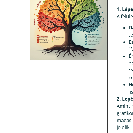
1. Lép
A felül
D
t
E
“
É
ha
t
zö
H
l
2. Lép
Amint 
grafiko
magas 
jelölik.