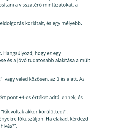
osítani a visszatérő mintázatokat, a
 feldolgozás korlátait, és egy mélyebb,
át. Hangsúlyozd, hogy ez egy
se és a jövő tudatosabb alakítása a múlt
”, vagy veled közösen, az ülés alatt. Az
rt pont +4-es értéket adtál ennek, és
“Kik voltak akkor körülötted?”.
ényekre fókuszáljon. Ha elakad, kérdezd
hívás?”.