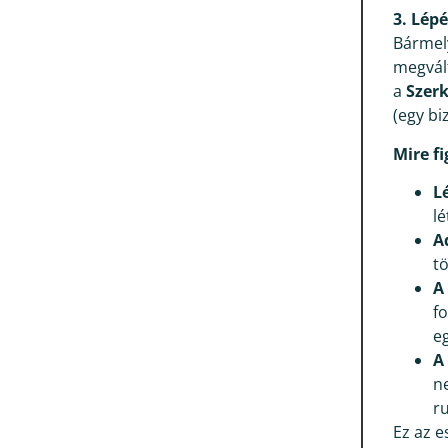
3. Lépé
Bármely
megvált
a
Szer
(egy bi
Mire fi
L
lé
A
tö
A
f
e
A
n
r
Ez az 