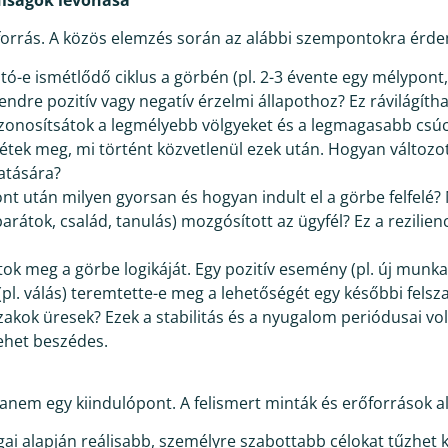
 forrás. A közös elemzés során az alábbi szempontokra érde
ó-e ismétlődő ciklus a görbén (pl. 2-3 évente egy mélypont, 
ndre pozitív vagy negatív érzelmi állapothoz? Ez rávilágíth
onosítsátok a legmélyebb völgyeket és a legmagasabb csúcs
jétek meg, mi történt közvetlenül ezek után. Hogyan változo
atására?
t után milyen gyorsan és hogyan indult el a görbe felfelé? M
arátok, család, tanulás) mozgósított az ügyfél? Ez a rezilien
tok meg a görbe logikáját. Egy pozitív esemény (pl. új munk
 (pl. válás) teremtette-e meg a lehetőségét egy későbbi fel
akok üresek? Ezek a stabilitás és a nyugalom periódusai volta
lehet beszédes.
anem egy kiindulópont. A felismert minták és erőforrások a
gai alapján reálisabb, személyre szabottabb célokat tűzhet k