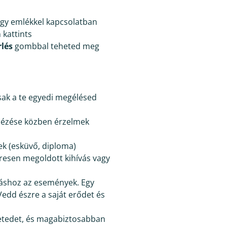
egy emlékkel kapcsolatban
 kattints
rlés
gombbal teheted meg
sak a te egyedi megélésed
dézése közben érzelmek
k (esküvő, diploma)
eresen megoldott kihívás vagy
áshoz az események. Egy
Vedd észre a saját erődet és
netedet, és magabiztosabban