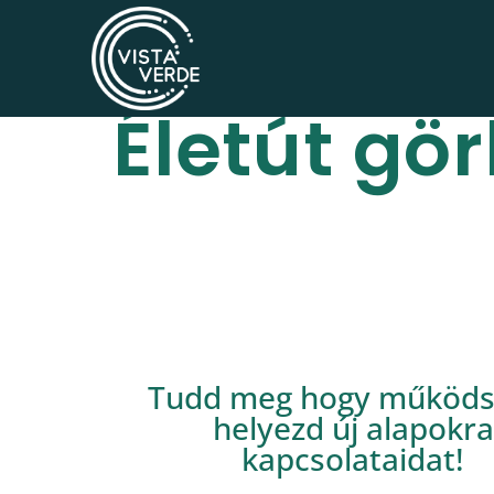
Életút gö
Tudd meg hogy működsz
helyezd új alapokra
kapcsolataidat!