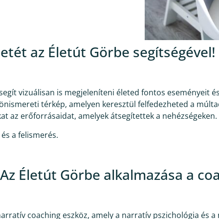
etét az Életút Görbe segítségével!
y segít vizuálisan is megjeleníteni életed fontos eseményeit
nismereti térkép, amelyen keresztül felfedezheted a múlta
at az erőforrásaidat, amelyek átsegítettek a nehézségeken.
és a felismerés.
z Életút Görbe alkalmazása a co
narratív coaching eszköz, amely a narratív pszichológia és a