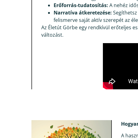
Erőforrás-tudatosítás:
A nehéz idős
Narratíva átkeretezése:
Segíthetsz 
felismerve saját aktív szerepét az él
Az Életút Görbe egy rendkívül erőteljes es
változást.
Hogyan
A haszn