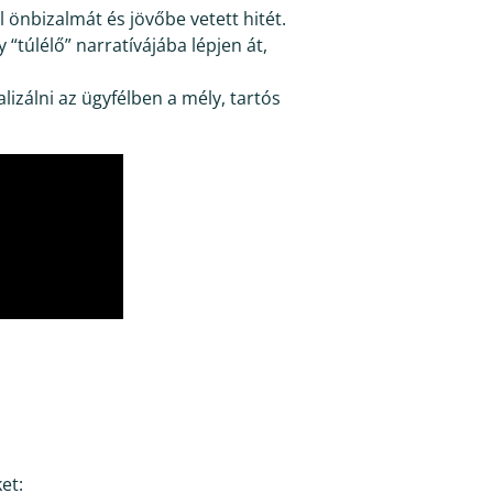
 önbizalmát és jövőbe vetett hitét.
 “túlélő” narratívájába lépjen át,
lizálni az ügyfélben a mély, tartós
et: