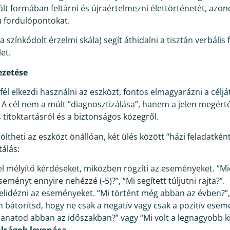
ált formában feltárni és újraértelmezni élettörténetét, azon
ú fordulópontokat.
 színkódolt érzelmi skála) segít áthidalni a tisztán verbális
et.
ezetése
fél elkezdi használni az eszközt, fontos elmagyarázni a célj
 A cél nem a múlt “diagnosztizálása”, hanem a jelen megérté
s titoktartásról és a biztonságos közegről.
töltheti az eszközt önállóan, két ülés között “házi feladatként
tálás:
el mélyítő kérdéseket, miközben rögzíti az eseményeket. “Mié
seményt ennyire nehézzé (-5)?”, “Mi segített túljutni rajta?”.
felidézni az eseményeket. “Mi történt még abban az évben?”, 
bátorítsd, hogy ne csak a negatív vagy csak a pozitív esem
llanatod abban az időszakban?” vagy “Mi volt a legnagyobb ki
nulságok levonása