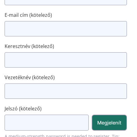
E-mail cím
(kötelező)
Keresztnév
(kötelező)
Vezetéknév
(kötelező)
Jelszó
(kötelező)
Megjelenít
A medium-strength password is needed to register. Tip: